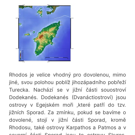
Rhodos je velice vhodný pro dovolenou, mimo
jiné, svou polohou poblíž jihozápadního pobřeží
Turecka. Nachází se v jižní části souostroví
Dodekanés. Dodekanés (Dvanáctiostroví) jsou
ostrovy v Egejském moři ,které patří do tzv.
jižních Sporad. Za zmínku, pokud se bavíme o
dovolené, stojí v jižní části Sporad, kromě
Rhodosu, také ostrovy Karpathos a Patmos a v
severní části Sporad jsou to ostrovy Skyros,