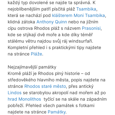
každý typ dovolené se najde ta správná. K
nejoblíbenějším patří písčitá pláž
Tsambika
,
která se nachází pod
klášterem Moni Tsambika
,
klidná zátoka
Anthony Quinn
nebo na jižním
cípu ostrova Rhodos pláž s názvem
Prasonisi
,
kde se stýkají dvě moře a kde díky téměř
stálému větru najdou svůj ráj windsurfaři.
Kompletní přehled i s praktickými tipy najdete
na stránce
Pláže
.
Nejzajímavější památky
Kromě pláží je Rhodos plný historie – od
středověkého hlavního města, popis najdete na
stránce
Rhodos staré město
, přes antický
Lindos
se starobylou akropolí nad mořem až po
hrad Monolithos
tyčící se na skále na západním
pobřeží. Přehled všech památek s fotkami
najdete na stránce
Památky
.