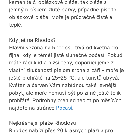
kamenité či oblázkové pláže, tak pláže s
jemným pískem žluté barvy, případně písčito-
oblázkové pláže. Moře je průzračně čisté a
teplé.
Kdy jet na Rhodos?
Hlavní sezóna na Rhodosu trvá od května do
října, kdy je téměř jisté slunečné počasí. Pokud
máte rádi klid a nižší ceny, doporučujeme z
vlastní zkušenosti přelom srpna a září – moře je
ještě prohřáté na 25–26 °C, ale turistů ubývá.
Květen a červen Vám nabídnou také levnější
pobyt, ale moře nemusí být po zimě ještě tolik
prohřáté. Podrobný přehled teplot po měsících
najdete na stránce
Počasí
.
Nejkrásnější pláže Rhodosu
Rhodos nabízí přes 20 krásných pláží a pro