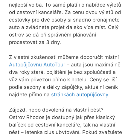
nejlepší volba. To samé platí i o nabídce výletů
od cestovní kanceláře. Za cenu dvou výletů od
cestovky pro dvě osoby si snadno pronajmete
auto a zvládnete projet daleko více míst. Celý
ostrov se dá při správném plánování
procestovat za 3 dny.
Z vlastní zkušenosti můžeme doporučit místní
Autopůjčovnu AutoTour
– auta jsou maximálně
dva roky stará, pojištění je bez spoluúčasti a
vůz vám přivezou přímo k hotelu. Ceny se liší
podle sezóny a délky zápůjčky, aktuální ceník
najdete přímo na
stránkách autopůjčovny
.
Zájezd, nebo dovolená na vlastní pěst?
Ostrov Rhodos je dostupný jak přes klasický
balíček od cestovní kanceláře, tak na vlastní
pěst – letenka plus ubytování. Pokud zvažujete