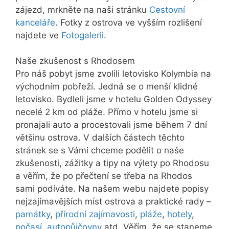
zájezd, mrkněte na naši stránku
Cestovní
kanceláře
. Fotky z ostrova ve vyšším rozlišení
najdete ve
Fotogalerii
.
Naše zkušenost s Rhodosem
Pro náš pobyt jsme zvolili letovisko Kolymbia na
východním pobřeží. Jedná se o menší klidné
letovisko. Bydleli jsme v hotelu Golden Odyssey
necelé 2 km od pláže. Přímo v hotelu jsme si
pronajali auto a procestovali jsme během 7 dní
většinu ostrova. V dalších částech těchto
stránek se s Vámi chceme podělit o naše
zkušenosti, zážitky a tipy na výlety po Rhodosu
a věřím, že po přečtení se třeba na Rhodos
sami podíváte. Na našem webu najdete popisy
nejzajímavějších míst ostrova a praktické rady –
památky
,
přírodní zajímavosti
,
pláže
,
hotely
,
počasí
,
autopůjčovny
atd. Věřím, že se staneme