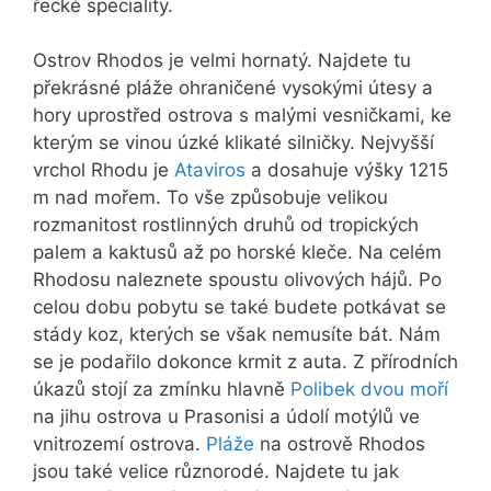
řecké speciality.
Ostrov Rhodos je velmi hornatý. Najdete tu
překrásné pláže ohraničené vysokými útesy a
hory uprostřed ostrova s malými vesničkami, ke
kterým se vinou úzké klikaté silničky. Nejvyšší
vrchol Rhodu je
Ataviros
a dosahuje výšky 1215
m nad mořem. To vše způsobuje velikou
rozmanitost rostlinných druhů od tropických
palem a kaktusů až po horské kleče. Na celém
Rhodosu naleznete spoustu olivových hájů. Po
celou dobu pobytu se také budete potkávat se
stády koz, kterých se však nemusíte bát. Nám
se je podařilo dokonce krmit z auta. Z přírodních
úkazů stojí za zmínku hlavně
Polibek dvou moří
na jihu ostrova u Prasonisi a údolí motýlů ve
vnitrozemí ostrova.
Pláže
na ostrově Rhodos
jsou také velice různorodé. Najdete tu jak