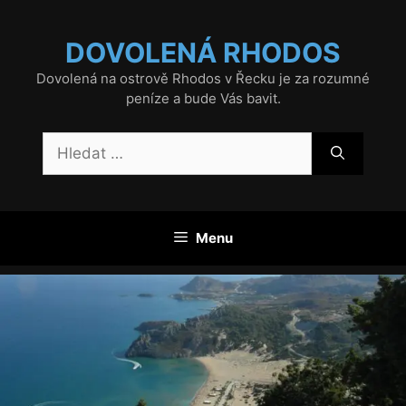
Přeskočit
na
DOVOLENÁ RHODOS
obsah
Dovolená na ostrově Rhodos v Řecku je za rozumné
peníze a bude Vás bavit.
Hledat:
Menu