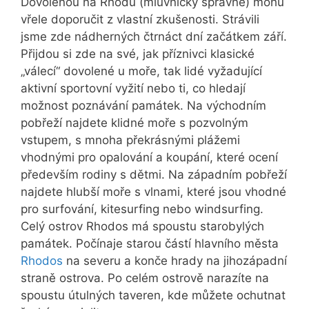
Dovolenou na Rhodu (mluvnicky správně) mohu
vřele doporučit z vlastní zkušenosti. Strávili
jsme zde nádherných čtrnáct dní začátkem září.
Přijdou si zde na své, jak příznivci klasické
„válecí“ dovolené u moře, tak lidé vyžadující
aktivní sportovní vyžití nebo ti, co hledají
možnost poznávání památek. Na východním
pobřeží najdete klidné moře s pozvolným
vstupem, s mnoha překrásnými plážemi
vhodnými pro opalování a koupání, které ocení
především rodiny s dětmi. Na západním pobřeží
najdete hlubší moře s vlnami, které jsou vhodné
pro surfování, kitesurfing nebo windsurfing.
Celý ostrov Rhodos má spoustu starobylých
památek. Počínaje starou částí hlavního města
Rhodos
na severu a konče hrady na jihozápadní
straně ostrova. Po celém ostrově narazíte na
spoustu útulných taveren, kde můžete ochutnat