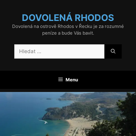
Přeskočit
na
DOVOLENÁ RHODOS
obsah
Dovolená na ostrově Rhodos v Řecku je za rozumné
peníze a bude Vás bavit.
Hledat:
Menu