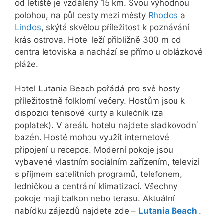
od letiště je vzdálený 15 km. Svou výhodnou
polohou, na půl cesty mezi městy
Rhodos
a
Lindos
, skýtá skvělou příležitost k poznávání
krás ostrova. Hotel leží přibližně 300 m od
centra letoviska a nachází se přímo u oblázkové
pláže.
Hotel Lutania Beach pořádá pro své hosty
příležitostně folklorní večery. Hostům jsou k
dispozici tenisové kurty a kulečník (za
poplatek). V areálu hotelu najdete sladkovodní
bazén. Hosté mohou využít internetové
připojení u recepce. Moderní pokoje jsou
vybavené vlastním sociálním zařízením, televizí
s příjmem satelitních programů, telefonem,
ledničkou a centrální klimatizací. Všechny
pokoje mají balkon nebo terasu. Aktuální
nabídku zájezdů najdete zde –
Lutania Beach
.