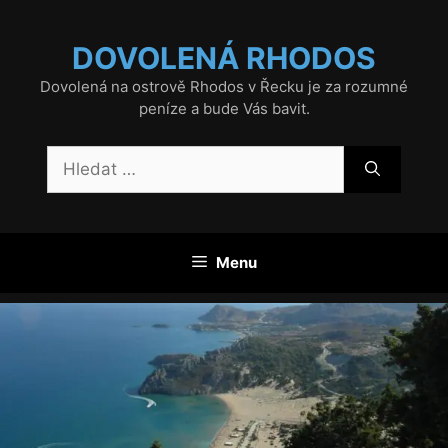
Přeskočit
na
DOVOLENÁ RHODOS
obsah
Dovolená na ostrově Rhodos v Řecku je za rozumné
peníze a bude Vás bavit.
Hledat:
Menu