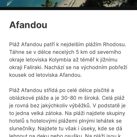
Afandou
Pláž Afandou patří k nejdelším plážím Rhodosu.
Táhne se v délce necelých 5 km od severního
okraje letoviska Kolymbia až téměř k jižnímu
okraji Faliraki. Nachází se na východním pobřeží
kousek od letoviska Afandou.
Pláž Afandou střídá po celé délce písčité a
oblázkové pláže a je 30-80 m široká. Celá pláž
je rovná bez jakýchkoliv výběžků. V podstatě je
to jedna velká zátoka. Na pláži najdete skupiny
hotelů s hotelovými plážemi plnými lehátek se
slunečníky. Najdete tu však i úseky, kde se dá
lehnout na deku nebo osušku. Na pláži jsou k