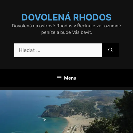
Přeskočit
na
DOVOLENÁ RHODOS
obsah
Dovolená na ostrově Rhodos v Řecku je za rozumné
peníze a bude Vás bavit.
Hledat:
Menu