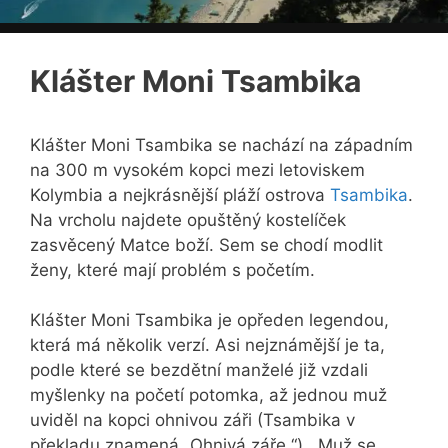
Klášter Moni Tsambika
Klášter Moni Tsambika se nachází na západním
na 300 m vysokém kopci mezi letoviskem
Kolymbia a nejkrásnější pláží ostrova
Tsambika
.
Na vrcholu najdete opuštěný kostelíček
zasvěcený Matce boží. Sem se chodí modlit
ženy, které mají problém s početím.
Klášter Moni Tsambika je opředen legendou,
která má několik verzí. Asi nejznámější je ta,
podle které se bezdětní manželé již vzdali
myšlenky na početí potomka, až jednou muž
uviděl na kopci ohnivou záři (Tsambika v
překladu znamená „Ohnivá záře.“). Muž se