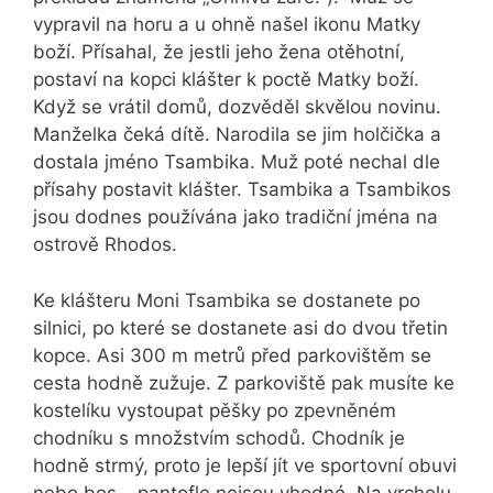
vypravil na horu a u ohně našel ikonu Matky
boží. Přísahal, že jestli jeho žena otěhotní,
postaví na kopci klášter k poctě Matky boží.
Když se vrátil domů, dozvěděl skvělou novinu.
Manželka čeká dítě. Narodila se jim holčička a
dostala jméno Tsambika. Muž poté nechal dle
přísahy postavit klášter. Tsambika a Tsambikos
jsou dodnes používána jako tradiční jména na
ostrově Rhodos.
Ke klášteru Moni Tsambika se dostanete po
silnici, po které se dostanete asi do dvou třetin
kopce. Asi 300 m metrů před parkovištěm se
cesta hodně zužuje. Z parkoviště pak musíte ke
kostelíku vystoupat pěšky po zpevněném
chodníku s množstvím schodů. Chodník je
hodně strmý, proto je lepší jít ve sportovní obuvi
nebo bos – pantofle nejsou vhodné. Na vrcholu