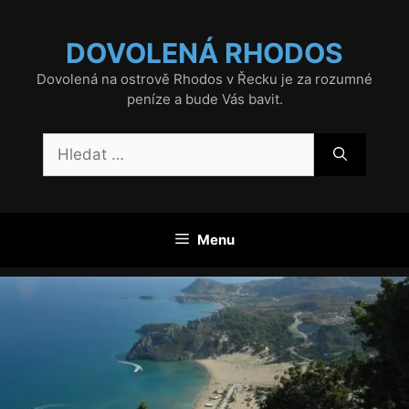
Přeskočit
na
DOVOLENÁ RHODOS
obsah
Dovolená na ostrově Rhodos v Řecku je za rozumné
peníze a bude Vás bavit.
Hledat:
Menu