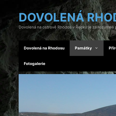
Přeskočit
na
DOVOLENÁ RHO
obsah
Dovolená na ostrově Rhodos v Řecku je za rozumné p
Dovolená na Rhodosu
Památky
Pří
Fotogalerie