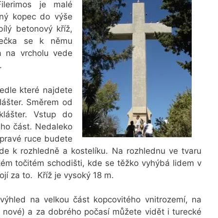
ilerimos je malé
nný kopec do výše
lý betonový kříž,
stečka se k němu
ra na vrcholu vede
.
edle které najdete
klášter. Směrem od
lášter. Vstup do
jeho část. Nedaleko
o pravé ruce budete
ede k rozhledně a kostelíku. Na rozhlednu ve tvaru
ém točitém schodišti, kde se těžko vyhýbá lidem v
jí za to. Kříž je vysoký 18 m.
 výhled na velkou část kopcovitého vnitrozemí, na
 a nové) a za dobrého počasí můžete vidět i turecké