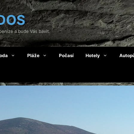
DOS
eníze a bude Vás bavit.
roda
Pláže
Počasí
Hotely
Autop