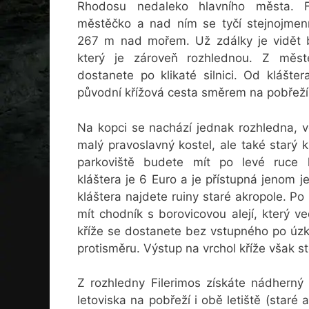
Rhodosu nedaleko hlavního města. F
městěčko a nad ním se tyčí stejnojme
267 m nad mořem. Už zdálky je vidět bí
který je zároveň rozhlednou. Z mě
dostanete po klikaté silnici. Od klášte
původní křížová cesta směrem na pobřeží
Na kopci se nachází jednak rozhledna, v
malý pravoslavný kostel, ale také starý 
parkoviště budete mít po levé ruce k
kláštera je 6 Euro a je přístupná jenom 
kláštera najdete ruiny staré akropole. P
mít chodník s borovicovou alejí, který v
kříže se dostanete bez vstupného po úzk
protisměru. Výstup na vrchol kříže však sto
Z rozhledny Filerimos získáte nádherný
letoviska na pobřeží i obě letiště (staré