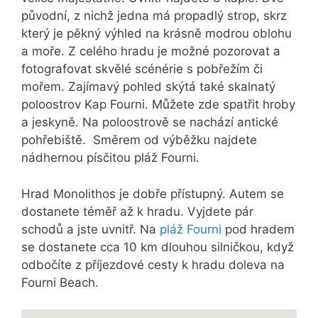
původní, z nichž jedna má propadlý strop, skrz
který je pěkný výhled na krásně modrou oblohu
a moře. Z celého hradu je možné pozorovat a
fotografovat skvělé scénérie s pobřežím či
mořem. Zajímavý pohled skýtá také skalnatý
poloostrov Kap Fourni. Můžete zde spatřit hroby
a jeskyně. Na poloostrově se nachází antické
pohřebiště. Směrem od výběžku najdete
nádhernou písčitou pláž Fourni.
Hrad Monolithos je dobře přístupný. Autem se
dostanete téměř až k hradu. Vyjdete pár
schodů a jste uvnitř. Na
pláž Fourni
pod hradem
se dostanete cca 10 km dlouhou silničkou, když
odbočíte z příjezdové cesty k hradu doleva na
Fourni Beach.