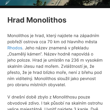
Hrad Monolithos
Monolithos je hrad, který najdete na západním
pobřeží ostrova cca 70 km od hlavního města
Rhodos
. Jeho název znamená v překladu
„Osamělý kámen“. Název hodně napovídá o
jeho poloze. Hrad je umístěn na 236 m vysokém
skalním útesu nad mořem. Zvláštností je, že
přesto, že je hrad blízko moře, není z břehu pod
ním viditelný. Monolithos sloužil jako pevnost
pro obranu místních obyvatel.
V dnešní době zbylo z Monolithosu pouze
obvodové zdivo. I tak působí na skalním ostrohu
velice majestátně. Uvnitř najdete 3 kaple. Dvě