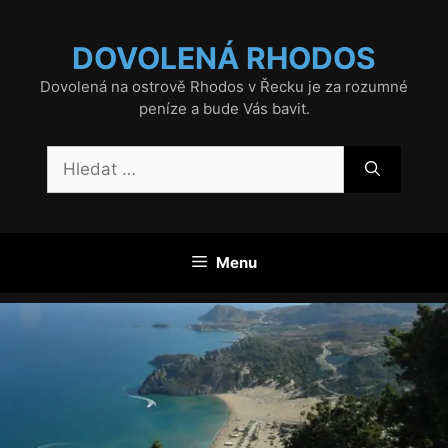
Přeskočit
na
DOVOLENÁ RHODOS
obsah
Dovolená na ostrově Rhodos v Řecku je za rozumné
peníze a bude Vás bavit.
Hledat:
Menu