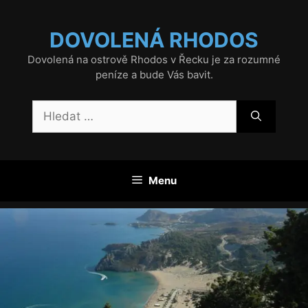
Přeskočit
na
DOVOLENÁ RHODOS
obsah
Dovolená na ostrově Rhodos v Řecku je za rozumné
peníze a bude Vás bavit.
Hledat:
Menu