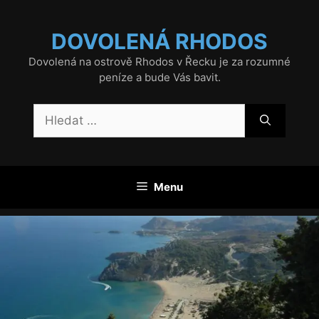
Přeskočit
na
DOVOLENÁ RHODOS
obsah
Dovolená na ostrově Rhodos v Řecku je za rozumné
peníze a bude Vás bavit.
Hledat:
Menu