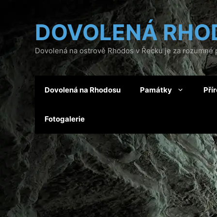
Přeskočit
na
DOVOLENÁ RHO
obsah
Dovolená na ostrově Rhodos v Řecku je za rozumné p
Dovolená na Rhodosu
Památky
Pří
Fotogalerie