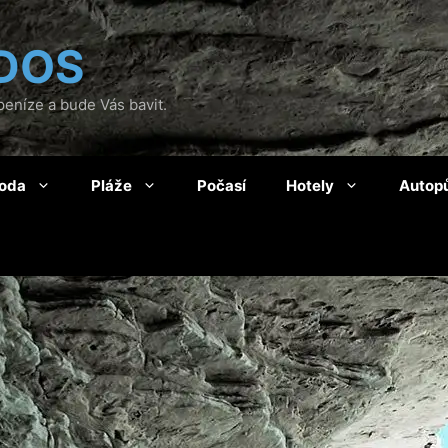
DOS
eníze a bude Vás bavit.
roda
Pláže
Počasí
Hotely
Autop