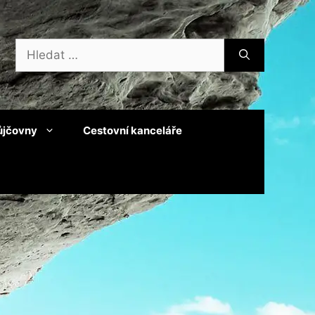
Hledat:
ůjčovny
Cestovní kanceláře