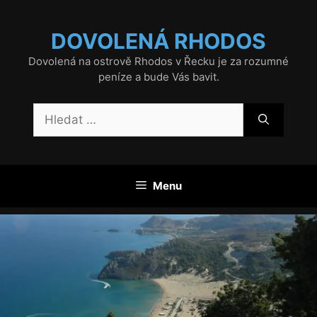
Přeskočit
na
DOVOLENÁ RHODOS
obsah
Dovolená na ostrově Rhodos v Řecku je za rozumné
peníze a bude Vás bavit.
Hledat:
Menu