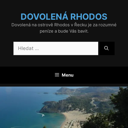
Přeskočit
na
DOVOLENÁ RHODOS
obsah
Dovolená na ostrově Rhodos v Řecku je za rozumné
peníze a bude Vás bavit.
Hledat:
Menu