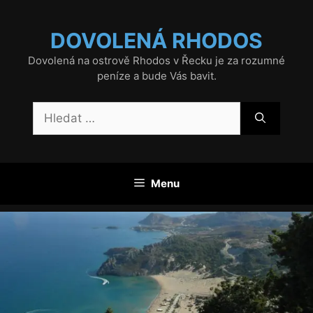
Přeskočit
na
DOVOLENÁ RHODOS
obsah
Dovolená na ostrově Rhodos v Řecku je za rozumné
peníze a bude Vás bavit.
Hledat:
Menu