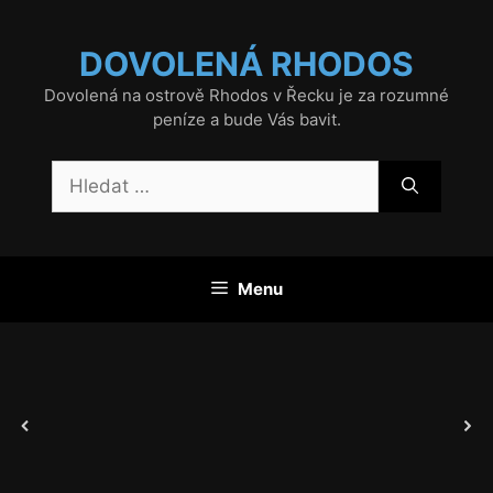
Přeskočit
na
DOVOLENÁ RHODOS
obsah
Dovolená na ostrově Rhodos v Řecku je za rozumné
peníze a bude Vás bavit.
Hledat:
Menu