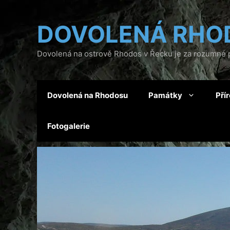
Přeskočit
na
DOVOLENÁ RHO
obsah
Dovolená na ostrově Rhodos v Řecku je za rozumné p
Dovolená na Rhodosu
Památky
Pří
Fotogalerie