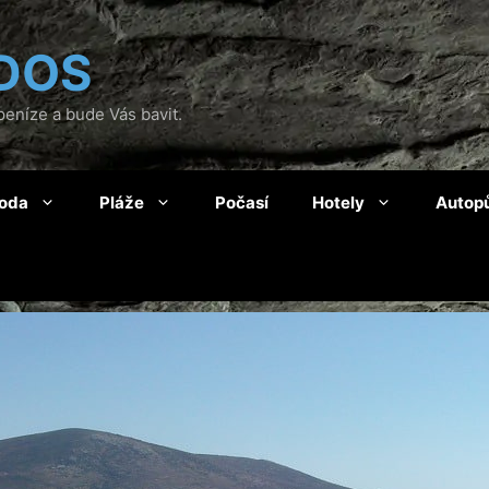
DOS
eníze a bude Vás bavit.
roda
Pláže
Počasí
Hotely
Autop