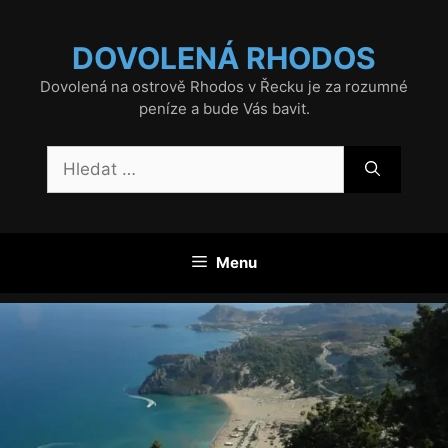
Přeskočit
na
DOVOLENÁ RHODOS
obsah
Dovolená na ostrově Rhodos v Řecku je za rozumné
peníze a bude Vás bavit.
Hledat:
Menu