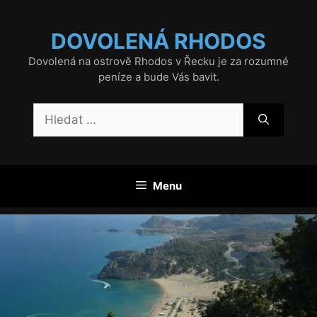
Přeskočit
na
DOVOLENÁ RHODOS
obsah
Dovolená na ostrově Rhodos v Řecku je za rozumné
peníze a bude Vás bavit.
Hledat:
Menu