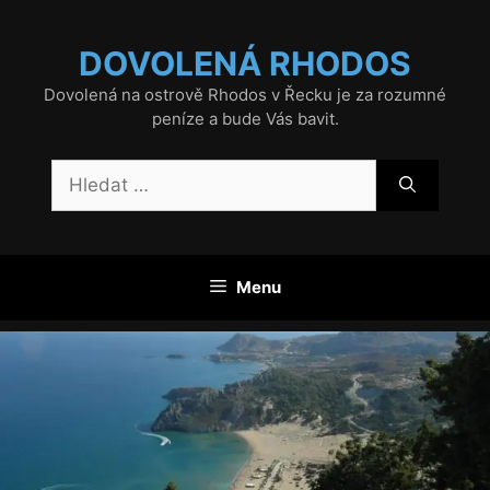
Přeskočit
na
DOVOLENÁ RHODOS
obsah
Dovolená na ostrově Rhodos v Řecku je za rozumné
peníze a bude Vás bavit.
Hledat:
Menu