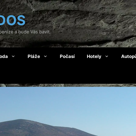
DOS
eníze a bude Vás bavit.
roda
Pláže
Počasí
Hotely
Autop