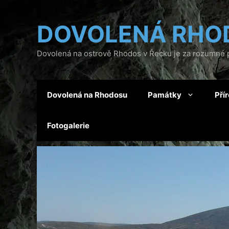
Přeskočit
na
DOVOLENÁ RHO
obsah
Dovolená na ostrově Rhodos v Řecku je za rozumné p
Dovolená na Rhodosu
Památky
Pří
Fotogalerie