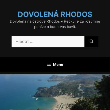
Přeskočit
na
DOVOLENÁ RHODOS
obsah
Dovolená na ostrově Rhodos v Řecku je za rozumné
peníze a bude Vás bavit.
Hledat:
Menu