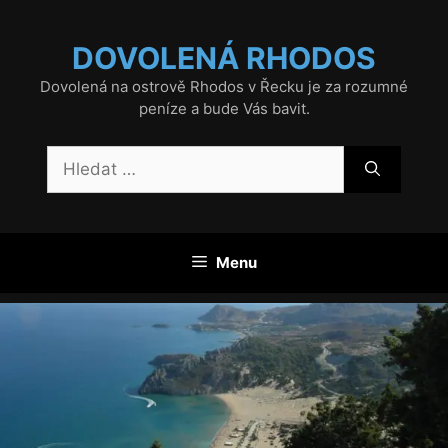
Přeskočit
na
DOVOLENÁ RHODOS
obsah
Dovolená na ostrově Rhodos v Řecku je za rozumné
peníze a bude Vás bavit.
Hledat:
Menu