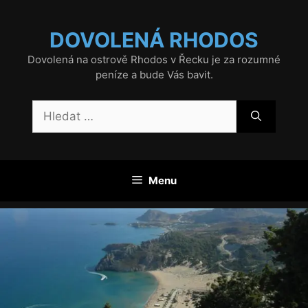
Přeskočit
na
DOVOLENÁ RHODOS
obsah
Dovolená na ostrově Rhodos v Řecku je za rozumné
peníze a bude Vás bavit.
Hledat:
Menu