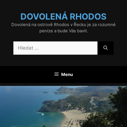
Přeskočit
na
DOVOLENÁ RHODOS
obsah
Dovolená na ostrově Rhodos v Řecku je za rozumné
peníze a bude Vás bavit.
Hledat:
Menu