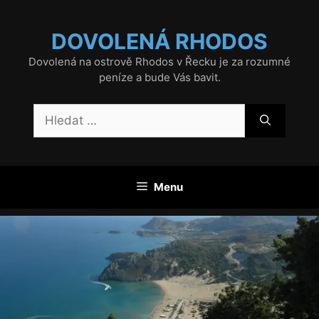
Přeskočit
na
DOVOLENÁ RHODOS
obsah
Dovolená na ostrově Rhodos v Řecku je za rozumné
peníze a bude Vás bavit.
Hledat:
Menu