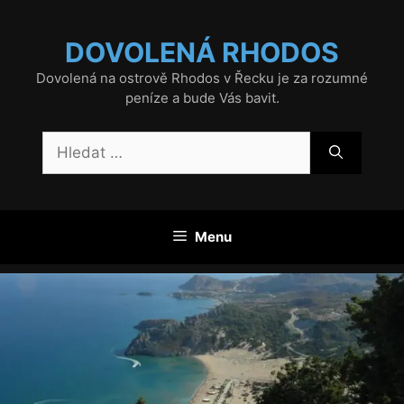
Přeskočit
na
DOVOLENÁ RHODOS
obsah
Dovolená na ostrově Rhodos v Řecku je za rozumné
peníze a bude Vás bavit.
Hledat:
Menu