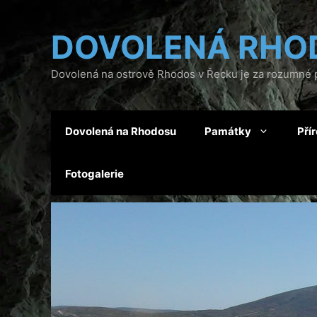
Přeskočit
na
DOVOLENÁ RHO
obsah
Dovolená na ostrově Rhodos v Řecku je za rozumné p
Dovolená na Rhodosu
Památky
Pří
Fotogalerie