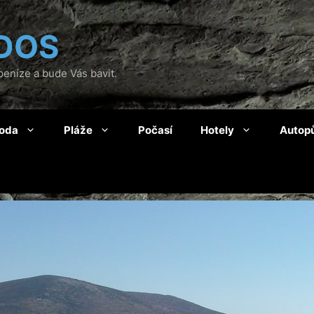
DOS
eníze a bude Vás bavit.
roda
Pláže
Počasí
Hotely
Autop