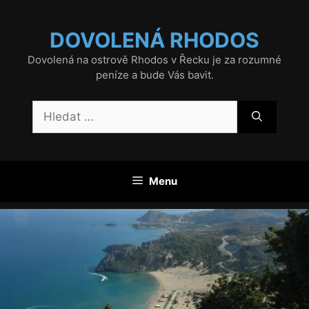
Přeskočit
na
DOVOLENÁ RHODOS
obsah
Dovolená na ostrově Rhodos v Řecku je za rozumné
peníze a bude Vás bavit.
Hledat:
Menu