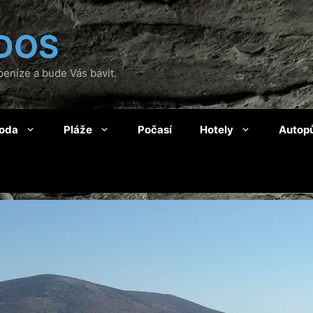
DOS
eníze a bude Vás bavit.
roda
Pláže
Počasí
Hotely
Autop