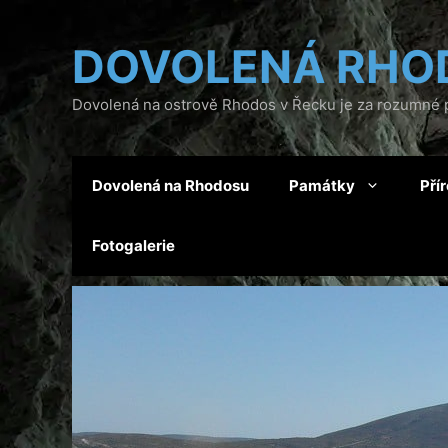
Přeskočit
na
DOVOLENÁ RHO
obsah
Dovolená na ostrově Rhodos v Řecku je za rozumné p
Dovolená na Rhodosu
Památky
Pří
Fotogalerie