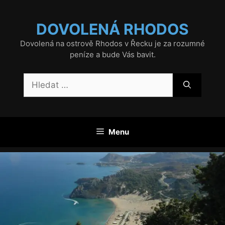
Přeskočit
na
DOVOLENÁ RHODOS
obsah
Dovolená na ostrově Rhodos v Řecku je za rozumné
peníze a bude Vás bavit.
Hledat:
Menu