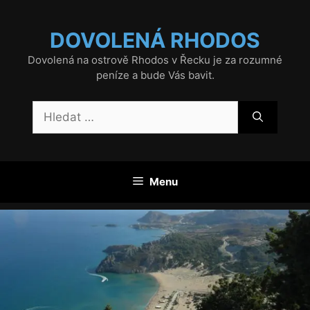
Přeskočit
na
DOVOLENÁ RHODOS
obsah
Dovolená na ostrově Rhodos v Řecku je za rozumné
peníze a bude Vás bavit.
Hledat:
Menu