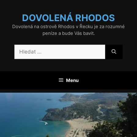
Přeskočit
na
DOVOLENÁ RHODOS
obsah
Dovolená na ostrově Rhodos v Řecku je za rozumné
peníze a bude Vás bavit.
Hledat:
Menu