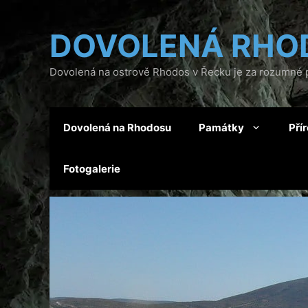
Přeskočit
na
DOVOLENÁ RHO
obsah
Dovolená na ostrově Rhodos v Řecku je za rozumné p
Dovolená na Rhodosu
Památky
Pří
Fotogalerie