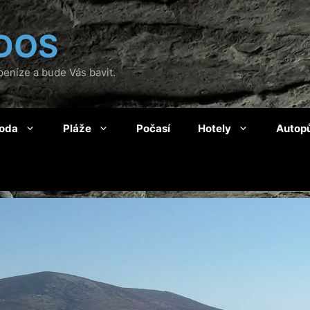
DOS
eníze a bude Vás bavit.
roda
Pláže
Počasí
Hotely
Autop