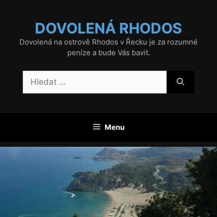
Přeskočit
na
DOVOLENÁ RHODOS
obsah
Dovolená na ostrově Rhodos v Řecku je za rozumné
peníze a bude Vás bavit.
Hledat:
Menu