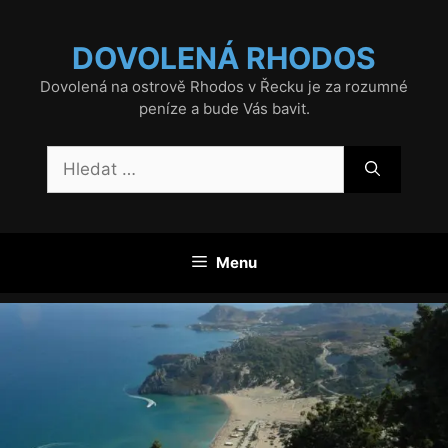
Přeskočit
na
DOVOLENÁ RHODOS
obsah
Dovolená na ostrově Rhodos v Řecku je za rozumné
peníze a bude Vás bavit.
Hledat:
Menu