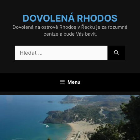
Přeskočit
na
DOVOLENÁ RHODOS
obsah
Dovolená na ostrově Rhodos v Řecku je za rozumné
peníze a bude Vás bavit.
Hledat:
Menu