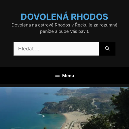
Přeskočit
na
DOVOLENÁ RHODOS
obsah
Dovolená na ostrově Rhodos v Řecku je za rozumné
peníze a bude Vás bavit.
Hledat:
Menu