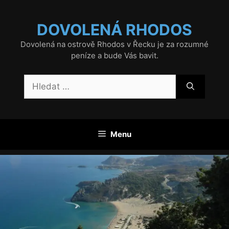
Přeskočit
na
DOVOLENÁ RHODOS
obsah
Dovolená na ostrově Rhodos v Řecku je za rozumné
peníze a bude Vás bavit.
Hledat:
Menu