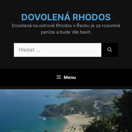
Přeskočit
na
DOVOLENÁ RHODOS
obsah
Dovolená na ostrově Rhodos v Řecku je za rozumné
peníze a bude Vás bavit.
Hledat:
Menu