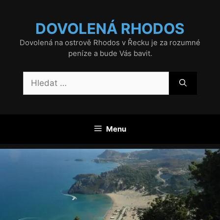
Přeskočit
na
DOVOLENÁ RHODOS
obsah
Dovolená na ostrově Rhodos v Řecku je za rozumné
peníze a bude Vás bavit.
Hledat:
Menu