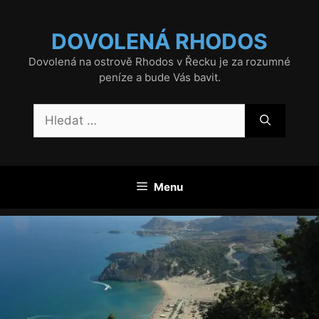
Přeskočit
na
DOVOLENÁ RHODOS
obsah
Dovolená na ostrově Rhodos v Řecku je za rozumné
peníze a bude Vás bavit.
Hledat:
Menu